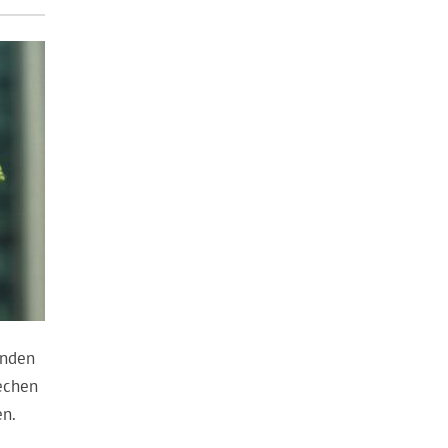
unden
echen
en.