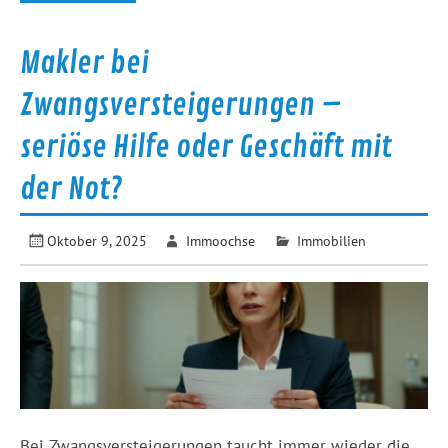
Makler bei
Zwangsversteigerungen –
seriöse Hilfe oder Geschäft mit
der Not?
Oktober 9, 2025
Immoochse
Immobilien
Bei Zwangsversteigerungen taucht immer wieder die