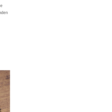
ge
enden