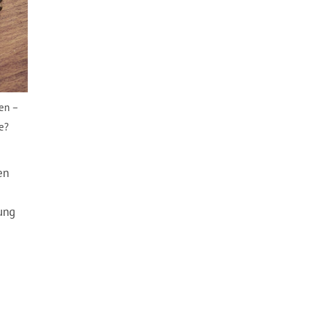
den –
e?
en
ung