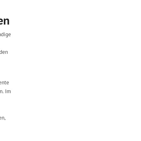
en
ndige
nden
ente
n. Im
en,