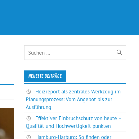
NEUESTE BEITRÄGE
Heizreport als zentrales Werkzeug im
Planungsprozess: Vom Angebot bis zur
Ausführung
Effektiver Einbruchschutz von heute –
Qualität und Hochwertigkeit punkten
Hamburg-Harburg: So finden oder