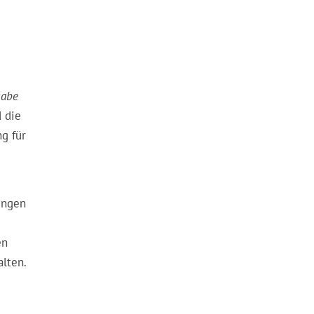
h
abe
 die
ng für
ungen
en
lten.