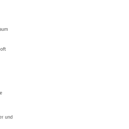
kaum
oft
ie
er und